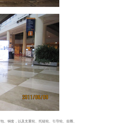
理包、铜套，以及支重轮、托链轮、引导轮、齿圈、