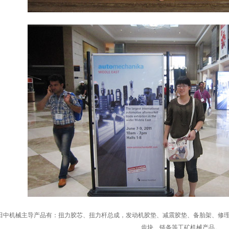
田中机械主导产品有：扭力胶芯、扭力杆总成，发动机胶垫、减震胶垫、备胎架、修
齿块、链条等工矿机械产品。