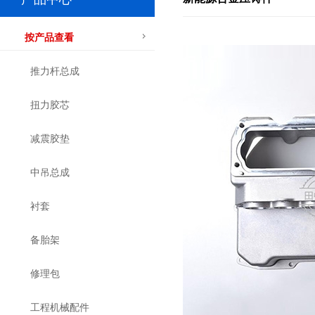
按产品查看
推力杆总成
扭力胶芯
减震胶垫
中吊总成
衬套
备胎架
修理包
工程机械配件